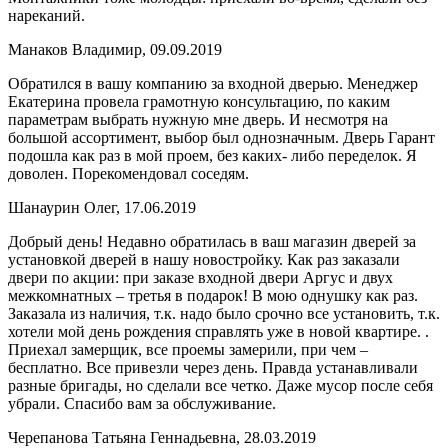
нареканий.
Манаков Владимир, 09.09.2019
Обратился в вашу компанию за входной дверью. Менеджер
Екатерина провела грамотную консультацию, по каким
параметрам выбрать нужную мне дверь. И несмотря на
большой ассортимент, выбор был однозначным. Дверь Гарант
подошла как раз в мой проем, без каких- либо переделок. Я
доволен. Порекомендовал соседям.
Шанаурин Олег, 17.06.2019
Добрый день! Недавно обратилась в ваш магазин дверей за
установкой дверей в нашу новостройку. Как раз заказали
двери по акции: при заказе входной двери Аргус и двух
межкомнатных – третья в подарок! В мою однушку как раз.
Заказала из наличия, т.к. надо было срочно все установить, т.к.
хотели мой день рождения справлять уже в новой квартире. .
Приехал замерщик, все проемы замерили, при чем –
бесплатно. Все привезли через день. Правда устанавливали
разные бригады, но сделали все четко. Даже мусор после себя
убрали. Спасибо вам за обслуживание.
Черепанова Татьяна Геннадьевна, 28.03.2019