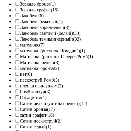
Зеркало бронза
(1)
Зеркало графит
(15)
Лакобель
(6)
Лакобель бежевый
(1)
Лакобель коричневый
(3)
Лакобель светлый (белый)
(33)
Лакобель темный(черный)
(33)
мателюкс
(7)
мателюкс (рисунок "Квадро")
(1)
Мателюкс (рисунок Галерея/Ромб
(1)
Мателюкс белый
(3)
мателюкс бронза
(2)
нет
(6)
пескоструй Ромб
(3)
пленка с рисунком
(2)
Ромб контур
(3)
С фацетом
(1)
Сатин белый (сатинат белый)
(15)
Сатин бронза
(17)
сатин графит
(16)
Сатин пескоструй
(2)
Сатин серый
(1)