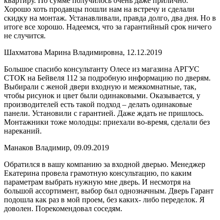
квартиру. По сумме получилось очень даже прилично.
Хорошо хоть продавцы пошли нам на встречу и сделали
скидку на монтаж. Устанавливали, правда долго, два дня. Но в
итоге все хорошо. Надеемся, что за гарантийный срок ничего
не случится.
Шахматова Марина Владимировна, 12.12.2019
Большое спасибо консультанту Олесе из магазина АРГУС
СТОК на Бейвеля 112 за подробную информацию по дверям.
Выбирали с женой двери входную и межкомнатные, так,
чтобы рисунок и цвет были одинаковыми. Оказывается, у
производителей есть такой подход – делать одинаковые
панели. Установили с гарантией. Даже ждать не пришлось.
Монтажники тоже молодцы: приехали во-время, сделали без
нареканий.
Манаков Владимир, 09.09.2019
Обратился в вашу компанию за входной дверью. Менеджер
Екатерина провела грамотную консультацию, по каким
параметрам выбрать нужную мне дверь. И несмотря на
большой ассортимент, выбор был однозначным. Дверь Гарант
подошла как раз в мой проем, без каких- либо переделок. Я
доволен. Порекомендовал соседям.