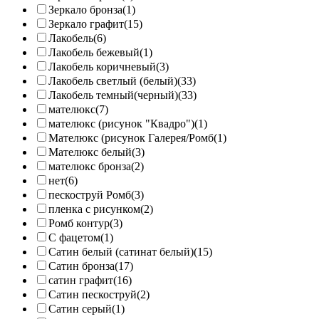
Зеркало бронза
(1)
Зеркало графит
(15)
Лакобель
(6)
Лакобель бежевый
(1)
Лакобель коричневый
(3)
Лакобель светлый (белый)
(33)
Лакобель темный(черный)
(33)
мателюкс
(7)
мателюкс (рисунок "Квадро")
(1)
Мателюкс (рисунок Галерея/Ромб
(1)
Мателюкс белый
(3)
мателюкс бронза
(2)
нет
(6)
пескоструй Ромб
(3)
пленка с рисунком
(2)
Ромб контур
(3)
С фацетом
(1)
Сатин белый (сатинат белый)
(15)
Сатин бронза
(17)
сатин графит
(16)
Сатин пескоструй
(2)
Сатин серый
(1)