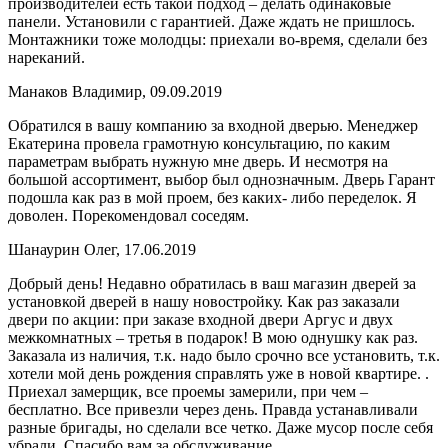
производителей есть такой подход – делать одинаковые
панели. Установили с гарантией. Даже ждать не пришлось.
Монтажники тоже молодцы: приехали во-время, сделали без
нареканий.
Манаков Владимир, 09.09.2019
Обратился в вашу компанию за входной дверью. Менеджер
Екатерина провела грамотную консультацию, по каким
параметрам выбрать нужную мне дверь. И несмотря на
большой ассортимент, выбор был однозначным. Дверь Гарант
подошла как раз в мой проем, без каких- либо переделок. Я
доволен. Порекомендовал соседям.
Шанаурин Олег, 17.06.2019
Добрый день! Недавно обратилась в ваш магазин дверей за
установкой дверей в нашу новостройку. Как раз заказали
двери по акции: при заказе входной двери Аргус и двух
межкомнатных – третья в подарок! В мою однушку как раз.
Заказала из наличия, т.к. надо было срочно все установить, т.к.
хотели мой день рождения справлять уже в новой квартире. .
Приехал замерщик, все проемы замерили, при чем –
бесплатно. Все привезли через день. Правда устанавливали
разные бригады, но сделали все четко. Даже мусор после себя
убрали. Спасибо вам за обслуживание.