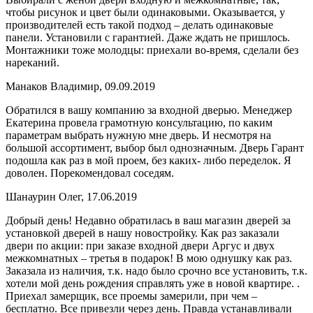
чтобы рисунок и цвет были одинаковыми. Оказывается, у
производителей есть такой подход – делать одинаковые
панели. Установили с гарантией. Даже ждать не пришлось.
Монтажники тоже молодцы: приехали во-время, сделали без
нареканий.
Манаков Владимир, 09.09.2019
Обратился в вашу компанию за входной дверью. Менеджер
Екатерина провела грамотную консультацию, по каким
параметрам выбрать нужную мне дверь. И несмотря на
большой ассортимент, выбор был однозначным. Дверь Гарант
подошла как раз в мой проем, без каких- либо переделок. Я
доволен. Порекомендовал соседям.
Шанаурин Олег, 17.06.2019
Добрый день! Недавно обратилась в ваш магазин дверей за
установкой дверей в нашу новостройку. Как раз заказали
двери по акции: при заказе входной двери Аргус и двух
межкомнатных – третья в подарок! В мою однушку как раз.
Заказала из наличия, т.к. надо было срочно все установить, т.к.
хотели мой день рождения справлять уже в новой квартире. .
Приехал замерщик, все проемы замерили, при чем –
бесплатно. Все привезли через день. Правда устанавливали