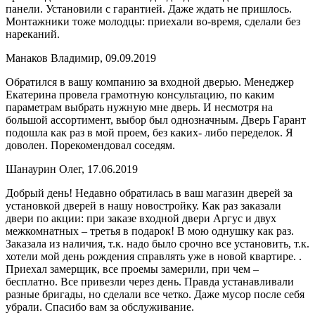
панели. Установили с гарантией. Даже ждать не пришлось.
Монтажники тоже молодцы: приехали во-время, сделали без
нареканий.
Манаков Владимир, 09.09.2019
Обратился в вашу компанию за входной дверью. Менеджер
Екатерина провела грамотную консультацию, по каким
параметрам выбрать нужную мне дверь. И несмотря на
большой ассортимент, выбор был однозначным. Дверь Гарант
подошла как раз в мой проем, без каких- либо переделок. Я
доволен. Порекомендовал соседям.
Шанаурин Олег, 17.06.2019
Добрый день! Недавно обратилась в ваш магазин дверей за
установкой дверей в нашу новостройку. Как раз заказали
двери по акции: при заказе входной двери Аргус и двух
межкомнатных – третья в подарок! В мою однушку как раз.
Заказала из наличия, т.к. надо было срочно все установить, т.к.
хотели мой день рождения справлять уже в новой квартире. .
Приехал замерщик, все проемы замерили, при чем –
бесплатно. Все привезли через день. Правда устанавливали
разные бригады, но сделали все четко. Даже мусор после себя
убрали. Спасибо вам за обслуживание.