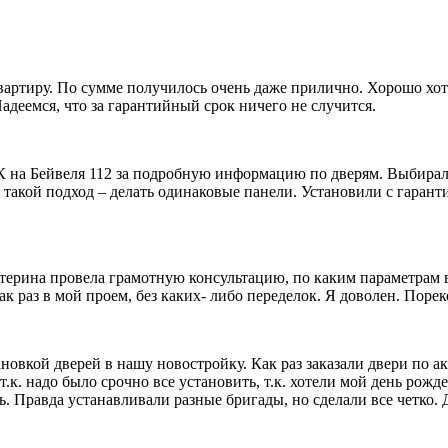
вартиру. По сумме получилось очень даже прилично. Хорошо хот
Надеемся, что за гарантийный срок ничего не случится.
 на Бейвеля 112 за подробную информацию по дверям. Выбирал
ь такой подход – делать одинаковые панели. Установили с гара
терина провела грамотную консультацию, по каким параметрам 
к раз в мой проем, без каких- либо переделок. Я доволен. Поре
ановкой дверей в нашу новостройку. Как раз заказали двери по а
 т.к. надо было срочно все установить, т.к. хотели мой день рож
ь. Правда устанавливали разные бригады, но сделали все четко.