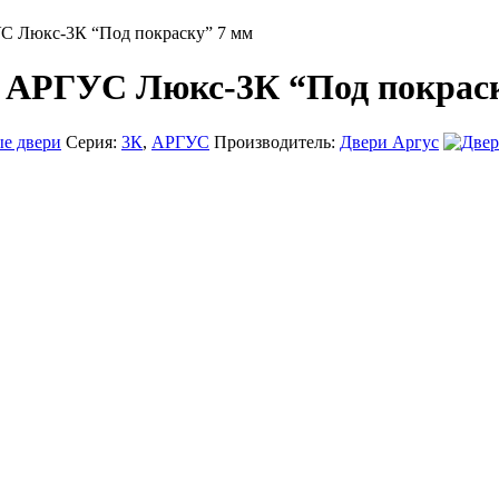
УС Люкс-3К “Под покраску” 7 мм
я АРГУС Люкс-3К “Под покрас
е двери
Серия:
3К
,
АРГУС
Производитель:
Двери Аргус