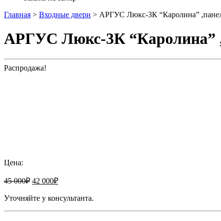
Главная
>
Входные двери
>
АРГУС Люкс-3К “Каролина” ,панел
АРГУС Люкс-3К “Каролина” ,
Распродажа!
Добавить к сравнению
Цена:
45 000
₽
42 000
₽
Уточняйте у консультанта.