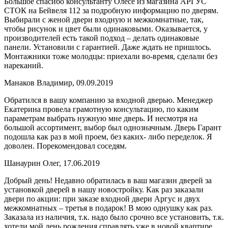
Большое спасибо консультанту Олесе из магазина АРГУС
СТОК на Бейвеля 112 за подробную информацию по дверям.
Выбирали с женой двери входную и межкомнатные, так,
чтобы рисунок и цвет были одинаковыми. Оказывается, у
производителей есть такой подход – делать одинаковые
панели. Установили с гарантией. Даже ждать не пришлось.
Монтажники тоже молодцы: приехали во-время, сделали без
нареканий.
Манаков Владимир, 09.09.2019
Обратился в вашу компанию за входной дверью. Менеджер
Екатерина провела грамотную консультацию, по каким
параметрам выбрать нужную мне дверь. И несмотря на
большой ассортимент, выбор был однозначным. Дверь Гарант
подошла как раз в мой проем, без каких- либо переделок. Я
доволен. Порекомендовал соседям.
Шанаурин Олег, 17.06.2019
Добрый день! Недавно обратилась в ваш магазин дверей за
установкой дверей в нашу новостройку. Как раз заказали
двери по акции: при заказе входной двери Аргус и двух
межкомнатных – третья в подарок! В мою однушку как раз.
Заказала из наличия, т.к. надо было срочно все установить, т.к.
хотели мой день рождения справлять уже в новой квартире. .