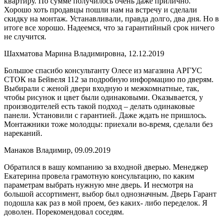
квартиру. По сумме получилось очень даже прилично.
Хорошо хоть продавцы пошли нам на встречу и сделали
скидку на монтаж. Устанавливали, правда долго, два дня. Но в
итоге все хорошо. Надеемся, что за гарантийный срок ничего
не случится.
Шахматова Марина Владимировна, 12.12.2019
Большое спасибо консультанту Олесе из магазина АРГУС
СТОК на Бейвеля 112 за подробную информацию по дверям.
Выбирали с женой двери входную и межкомнатные, так,
чтобы рисунок и цвет были одинаковыми. Оказывается, у
производителей есть такой подход – делать одинаковые
панели. Установили с гарантией. Даже ждать не пришлось.
Монтажники тоже молодцы: приехали во-время, сделали без
нареканий.
Манаков Владимир, 09.09.2019
Обратился в вашу компанию за входной дверью. Менеджер
Екатерина провела грамотную консультацию, по каким
параметрам выбрать нужную мне дверь. И несмотря на
большой ассортимент, выбор был однозначным. Дверь Гарант
подошла как раз в мой проем, без каких- либо переделок. Я
доволен. Порекомендовал соседям.