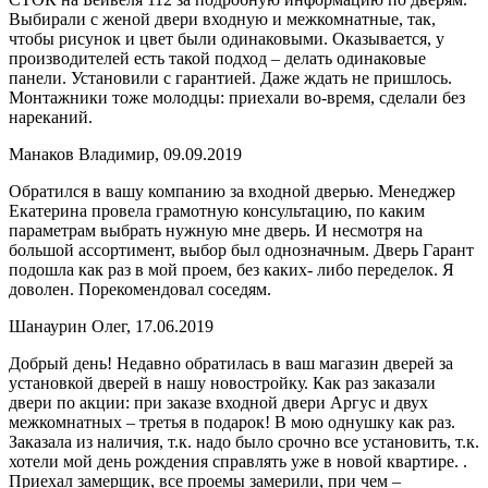
Выбирали с женой двери входную и межкомнатные, так,
чтобы рисунок и цвет были одинаковыми. Оказывается, у
производителей есть такой подход – делать одинаковые
панели. Установили с гарантией. Даже ждать не пришлось.
Монтажники тоже молодцы: приехали во-время, сделали без
нареканий.
Манаков Владимир, 09.09.2019
Обратился в вашу компанию за входной дверью. Менеджер
Екатерина провела грамотную консультацию, по каким
параметрам выбрать нужную мне дверь. И несмотря на
большой ассортимент, выбор был однозначным. Дверь Гарант
подошла как раз в мой проем, без каких- либо переделок. Я
доволен. Порекомендовал соседям.
Шанаурин Олег, 17.06.2019
Добрый день! Недавно обратилась в ваш магазин дверей за
установкой дверей в нашу новостройку. Как раз заказали
двери по акции: при заказе входной двери Аргус и двух
межкомнатных – третья в подарок! В мою однушку как раз.
Заказала из наличия, т.к. надо было срочно все установить, т.к.
хотели мой день рождения справлять уже в новой квартире. .
Приехал замерщик, все проемы замерили, при чем –