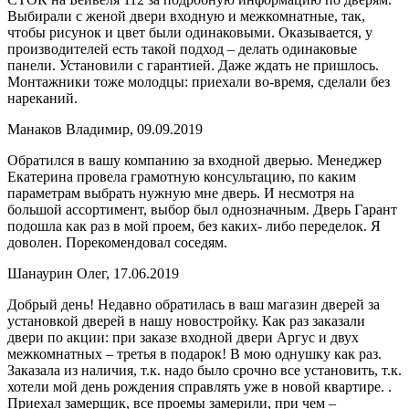
Выбирали с женой двери входную и межкомнатные, так,
чтобы рисунок и цвет были одинаковыми. Оказывается, у
производителей есть такой подход – делать одинаковые
панели. Установили с гарантией. Даже ждать не пришлось.
Монтажники тоже молодцы: приехали во-время, сделали без
нареканий.
Манаков Владимир, 09.09.2019
Обратился в вашу компанию за входной дверью. Менеджер
Екатерина провела грамотную консультацию, по каким
параметрам выбрать нужную мне дверь. И несмотря на
большой ассортимент, выбор был однозначным. Дверь Гарант
подошла как раз в мой проем, без каких- либо переделок. Я
доволен. Порекомендовал соседям.
Шанаурин Олег, 17.06.2019
Добрый день! Недавно обратилась в ваш магазин дверей за
установкой дверей в нашу новостройку. Как раз заказали
двери по акции: при заказе входной двери Аргус и двух
межкомнатных – третья в подарок! В мою однушку как раз.
Заказала из наличия, т.к. надо было срочно все установить, т.к.
хотели мой день рождения справлять уже в новой квартире. .
Приехал замерщик, все проемы замерили, при чем –