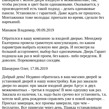
чтобы рисунок и цвет были одинаковыми. Оказывается, у
производителей есть такой подход – делать одинаковые
панели. Установили с гарантией. Даже ждать не пришлось.
Монтажники тоже молодцы: приехали во-время, сделали без
нареканий.
Манаков Владимир, 09.09.2019
Обратился в вашу компанию за входной дверью. Менеджер
Екатерина провела грамотную консультацию, по каким
параметрам выбрать нужную мне дверь. И несмотря на
большой ассортимент, выбор был однозначным. Дверь Гарант
подошла как раз в мой проем, без каких- либо переделок. Я
доволен. Порекомендовал соседям.
Шанаурин Олег, 17.06.2019
Добрый день! Недавно обратилась в ваш магазин дверей за
установкой дверей в нашу новостройку. Как раз заказали
двери по акции: при заказе входной двери Аргус и двух
межкомнатных – третья в подарок! В мою однушку как раз.
Заказала из наличия, т.к. надо было срочно все установить, т.к.
хотели мой день рождения справлять уже в новой квартире. .
Приехал замерщик, все проемы замерили, при чем –
бесплатно. Все привезли через день. Правда устанавливали