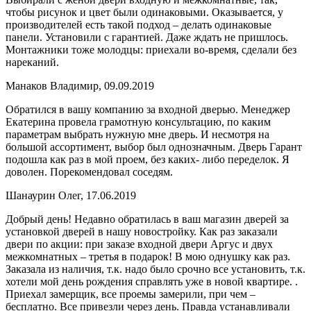
чтобы рисунок и цвет были одинаковыми. Оказывается, у
производителей есть такой подход – делать одинаковые
панели. Установили с гарантией. Даже ждать не пришлось.
Монтажники тоже молодцы: приехали во-время, сделали без
нареканий.
Манаков Владимир, 09.09.2019
Обратился в вашу компанию за входной дверью. Менеджер
Екатерина провела грамотную консультацию, по каким
параметрам выбрать нужную мне дверь. И несмотря на
большой ассортимент, выбор был однозначным. Дверь Гарант
подошла как раз в мой проем, без каких- либо переделок. Я
доволен. Порекомендовал соседям.
Шанаурин Олег, 17.06.2019
Добрый день! Недавно обратилась в ваш магазин дверей за
установкой дверей в нашу новостройку. Как раз заказали
двери по акции: при заказе входной двери Аргус и двух
межкомнатных – третья в подарок! В мою однушку как раз.
Заказала из наличия, т.к. надо было срочно все установить, т.к.
хотели мой день рождения справлять уже в новой квартире. .
Приехал замерщик, все проемы замерили, при чем –
бесплатно. Все привезли через день. Правда устанавливали