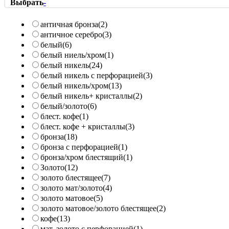
Выбрать
-
античная бронза
(2)
античное серебро
(3)
белый
(6)
белый ниель/хром
(1)
белый никель
(24)
белый никель с перфорацией
(3)
белый никель/хром
(13)
белый никель+ кристаллы
(2)
белый/золото
(6)
блест. кофе
(1)
блест. кофе + кристаллы
(3)
бронза
(18)
бронза с перфорацией
(1)
бронза/хром блестящий
(1)
Золото
(12)
золото блестящее
(7)
золото мат/золото
(4)
золото матовое
(5)
золото матовое/золото блестящее
(2)
кофе
(13)
мат. золото с перфорацией
(1)