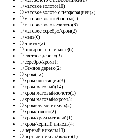
матовое золото
(18)
матовое золото с перфорацией
(2)
матовое золото/бронза
(1)
матовое золото/золото
(6)
матовое серебро/хром
(2)
медь
(6)
никель
(2)
полированный кофе
(6)
светлое дерево
(3)
серебро/хром
(1)
Темное дерево
(2)
хром
(12)
хром блестящий
(3)
хром матовый
(14)
хром матовый/золото
(1)
хром матовый/хром
(3)
хром/белый никель
(2)
хром/золото
(2)
хром/хром матовый
(1)
хром/черный никель
(4)
черный никель
(13)
черный никель/золото
(1)