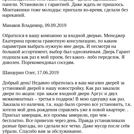
панели. Установили с гарантией. Даже ждать не пришлось.
Монтажники тоже молодцы: приехали во-время, сделали без
нареканий.
Манаков Владимир, 09.09.2019
Обратился в вашу компанию за входной дверью. Менеджер
Екатерина провела грамотную консультацию, по каким
параметрам выбрать нужную мне дверь. И несмотря на
большой ассортимент, выбор был однозначным. Дверь Гарант
подошла как раз в мой проем, без каких- либо переделок. Я
доволен. Порекомендовал соседям.
Шанаурин Олег, 17.06.2019
Добрый день! Недавно обратилась в ваш магазин дверей за
установкой дверей в нашу новостройку. Как раз заказали
двери по акции: при заказе входной двери Аргус и двух
межкомнатных – третья в подарок! В мою однушку как раз.
Заказала из наличия, т.к. надо было срочно все установить, т.к.
хотели мой день рождения справлять уже в новой квартире. .
Приехал замерщик, все проемы замерили, при чем –
бесплатно. Все привезли через день. Правда устанавливали
разные бригады, но сделали все четко. Даже мусор после себя
убрали. Спасибо вам за обслуживание.