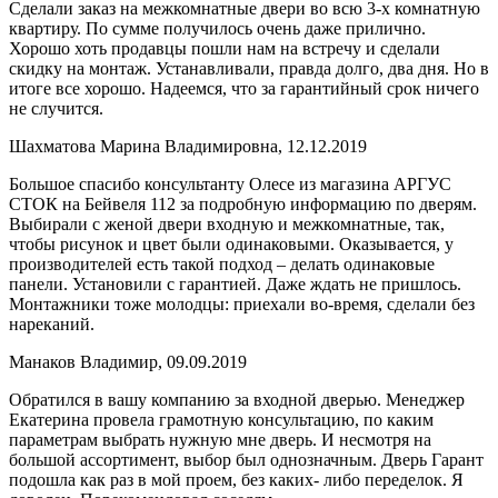
Сделали заказ на межкомнатные двери во всю 3-х комнатную
квартиру. По сумме получилось очень даже прилично.
Хорошо хоть продавцы пошли нам на встречу и сделали
скидку на монтаж. Устанавливали, правда долго, два дня. Но в
итоге все хорошо. Надеемся, что за гарантийный срок ничего
не случится.
Шахматова Марина Владимировна, 12.12.2019
Большое спасибо консультанту Олесе из магазина АРГУС
СТОК на Бейвеля 112 за подробную информацию по дверям.
Выбирали с женой двери входную и межкомнатные, так,
чтобы рисунок и цвет были одинаковыми. Оказывается, у
производителей есть такой подход – делать одинаковые
панели. Установили с гарантией. Даже ждать не пришлось.
Монтажники тоже молодцы: приехали во-время, сделали без
нареканий.
Манаков Владимир, 09.09.2019
Обратился в вашу компанию за входной дверью. Менеджер
Екатерина провела грамотную консультацию, по каким
параметрам выбрать нужную мне дверь. И несмотря на
большой ассортимент, выбор был однозначным. Дверь Гарант
подошла как раз в мой проем, без каких- либо переделок. Я